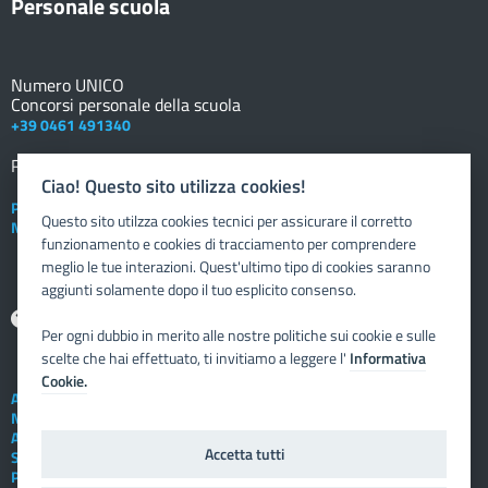
Personale scuola
Numero UNICO
Concorsi personale della scuola
+39 0461 491340
Registro elettronico
DOCENTE
Ciao! Questo sito utilizza cookies!
Posta elettronica istituzionale
Questo sito utilzza cookies tecnici per assicurare il corretto
Nuovo sportello dipendente
funzionamento e cookies di tracciamento per comprendere
meglio le tue interazioni. Quest'ultimo tipo di cookies saranno
aggiunti solamente dopo il tuo esplicito consenso.
Aiuto
Per ogni dubbio in merito alle nostre politiche sui cookie e sulle
scelte che hai effettuato, ti invitiamo a leggere l'
Informativa
Cookie.
Assistenza tecnica
Note legali
Albo telematico
Accetta tutti
Social Media Policy
Privacy