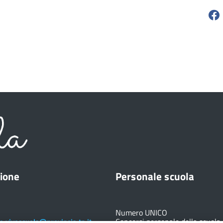
ione
Personale scuola
Numero UNICO
Concorsi personale della scuola
e.vivoscuola@provincia.tn.it