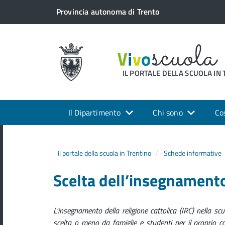
Provincia autonoma di Trento
IL PORTALE DELLA SCUOLA IN
Il Dipartimento
Chi sono
Co
Il portale della scuola in Trentino
Schede informative
Scelta dell’insegnamento 
L'insegnamento della religione cattolica (IRC) nella scu
scelta o meno da famiglie e studenti per il proprio cor