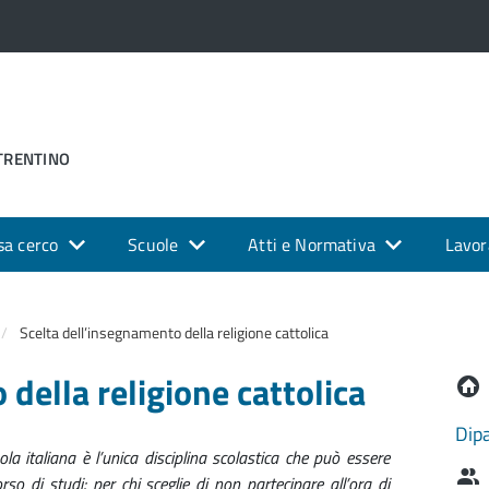
 TRENTINO
sa cerco
Scuole
Atti e Normativa
Lavor
Scelta dell’insegnamento della religione cattolica
della religione cattolica
Dipa
ola italiana è l’unica disciplina scolastica che può essere
so di studi; per chi sceglie di non partecipare all’ora di