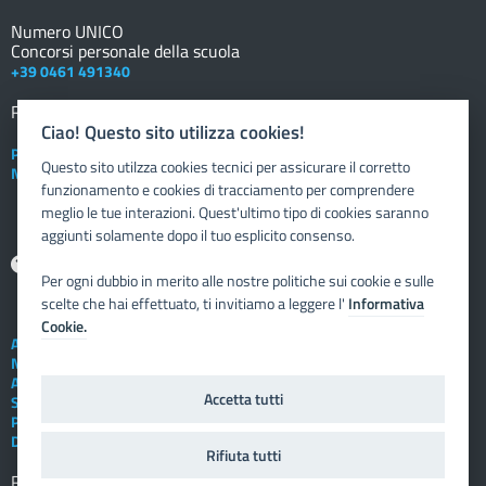
Numero UNICO
Concorsi personale della scuola
+39 0461 491340
Registro elettronico
DOCENTE
Ciao! Questo sito utilizza cookies!
Posta elettronica istituzionale
Questo sito utilzza cookies tecnici per assicurare il corretto
Nuovo sportello dipendente
funzionamento e cookies di tracciamento per comprendere
meglio le tue interazioni. Quest'ultimo tipo di cookies saranno
aggiunti solamente dopo il tuo esplicito consenso.
Aiuto
Per ogni dubbio in merito alle nostre politiche sui cookie e sulle
scelte che hai effettuato, ti invitiamo a leggere l'
Informativa
Cookie.
Assistenza tecnica
Note legali
Albo telematico
Accetta tutti
Social Media Policy
Privacy
Dichiarazione di accessibilità
Rifiuta tutti
Registro elettronico
FAMIGLIA