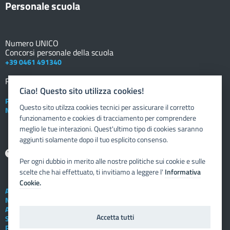
Personale scuola
Numero UNICO
Concorsi personale della scuola
+39 0461 491340
Registro elettronico
DOCENTE
Ciao! Questo sito utilizza cookies!
Posta elettronica istituzionale
Questo sito utilzza cookies tecnici per assicurare il corretto
Nuovo sportello dipendente
funzionamento e cookies di tracciamento per comprendere
meglio le tue interazioni. Quest'ultimo tipo di cookies saranno
aggiunti solamente dopo il tuo esplicito consenso.
Aiuto
Per ogni dubbio in merito alle nostre politiche sui cookie e sulle
scelte che hai effettuato, ti invitiamo a leggere l'
Informativa
Cookie.
Assistenza tecnica
Note legali
Albo telematico
Accetta tutti
Social Media Policy
Privacy