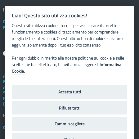
Registro elettronico
DOCENTE
Ciao! Questo sito utilizza cookies!
Posta elettronica istituzionale
Questo sito utilzza cookies tecnici per assicurare il corretto
Nuovo sportello dipendente
funzionamento e cookies di tracciamento per comprendere
meglio le tue interazioni. Quest'ultimo tipo di cookies saranno
aggiunti solamente dopo il tuo esplicito consenso.
Aiuto
Per ogni dubbio in merito alle nostre politiche sui cookie e sulle
scelte che hai effettuato, ti invitiamo a leggere l'
Informativa
Cookie.
Assistenza tecnica
Note legali
Albo telematico
Accetta tutti
Social Media Policy
Privacy
Dichiarazione di accessibilità
Rifiuta tutti
Registro elettronico
FAMIGLIA
Fammi scegliere
Crediti