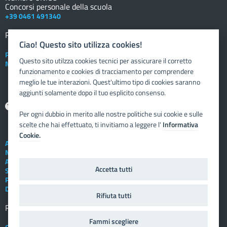
Concorsi personale della scuola
+39 0461 491340
Registro elettronico
DOCENTE
Ciao! Questo sito utilizza cookies!
Posta elettronica istituzionale
Questo sito utilzza cookies tecnici per assicurare il corretto
Nuovo sportello dipendente
funzionamento e cookies di tracciamento per comprendere
meglio le tue interazioni. Quest'ultimo tipo di cookies saranno
aggiunti solamente dopo il tuo esplicito consenso.
Aiuto
Per ogni dubbio in merito alle nostre politiche sui cookie e sulle
scelte che hai effettuato, ti invitiamo a leggere l'
Informativa
Cookie.
Assistenza tecnica
Note legali
Albo telematico
Accetta tutti
Social Media Policy
Privacy
Dichiarazione di accessibilità
Rifiuta tutti
Registro elettronico
FAMIGLIA
Fammi scegliere